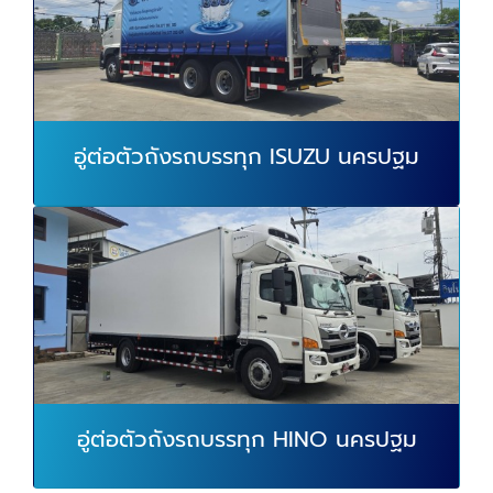
อู่ต่อตัวถังรถบรรทุก ISUZU นครปฐม
อู่ต่อตัวถังรถบรรทุก HINO นครปฐม