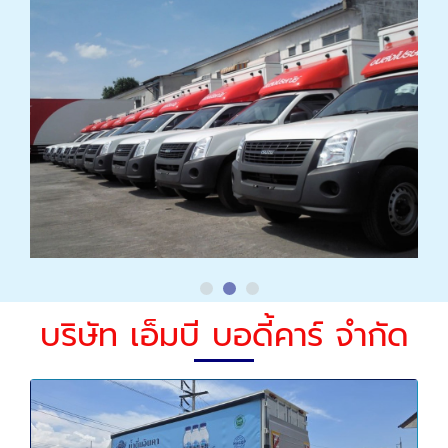
บริษัท เอ็มบี บอดี้คาร์ จำกัด