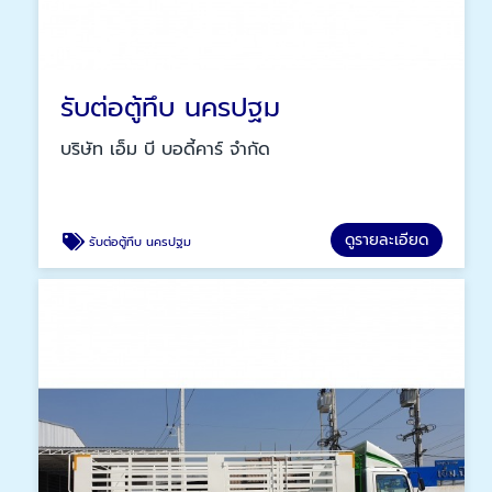
รับต่อตู้ทึบ นครปฐม
บริษัท เอ็ม บี บอดี้คาร์ จำกัด
ดูรายละเอียด
รับต่อตู้ทึบ นครปฐม