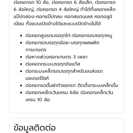
ต่อคอกรถ 10 ล้อ, ต่อคอกรถ 6 ล้อเล็ก, ต่อคอกรถ
6 ล้อใหญ่, ต่อคอกรถ 4 ล้อใหญ่ ทำได้ทั้งคอกเหล็ก
แป๊ปกล่อง-คอกแป๊ปกลม คอกสแตนเลส คอกอลูมิ
เนียม ทั้งแบบเปิดข้างได้และแบบเปิดข้างไม่ได้
ต่อคอกสูงรถบรรทุกไก่-ต่อคอกรถบรรทุกหมู
ต่อคอกรถบรรทุกอ้อย-บรรทุกผลผลิต
การเกษตร
ต่อหางพ่วงคอกเกษตร 3 เพลา
ต่อคอกกระบะบรรทุกถังแก๊ส
ต่อกระบะเหล็กรถบรรทุกสำหรับขนส่งรถ
มอเตอร์ไซค์
ต่อคอกรถดั้มฝาท้ายยกเท ติดตั้งกระบะเหล็กดั้ม
ต่อคอกเหล็กเว้นเครน 6ล้อ ต่อคอกเหล็กเว้น
เครน 10 ล้อ
ข้อมูลติดต่อ