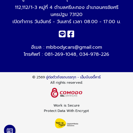
112,112/1-3 หมู่ที่ 4 ตำบลศรีษะทอง อำเภอนครชัยศรี
นครปฐม 73120
เปิดทำการ วันจันทร์ - วันเสาร์ เวลา 08.00 - 17.00 น.
อีเมล :
mbbodycars@gmail.com
โทรศัพท์ :
081-269-1048
,
034-978-226
© 2569
อู่ต่อตัวถังรถบรรทุก - เอ็มบีบอดี้คาร์
All rights reserved.
Work is Secure
Protect Data With Encrypt