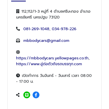
112,112/1-3 หมู่ที่ 4 ตำบลศรีษะทอง อำเภอ
นครชัยศรี นครปฐม 73120
081-269-1048
,
034-978-226
mbbodycars@gmail.com
https://mbbodycars.yellowpages.co.th
,
https://www.อู่ต่อตัวถังรถบรรทุก.com
เปิดทำการ วันจันทร์ - วันเสาร์ เวลา 08.00
- 17.00 น.