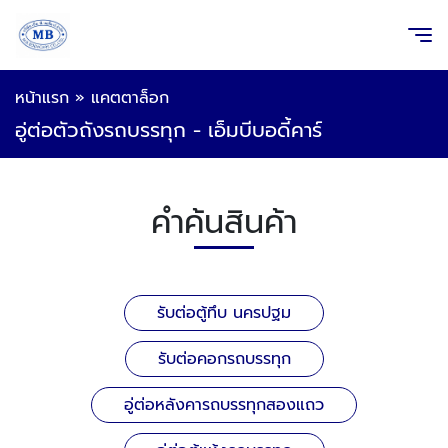
หน้าแรก
»
แคตตาล็อก
อู่ต่อตัวถังรถบรรทุก - เอ็มบีบอดี้คาร์
คำค้นสินค้า
รับต่อตู้ทึบ นครปฐม
รับต่อคอกรถบรรทุก
อู่ต่อหลังคารถบรรทุกสองแถว