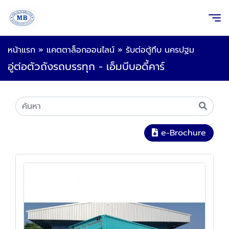
หน้าแรก
»
แคตตาล็อกออนไลน์
»
รับต่อตู้ทึบ นครปฐม
อู่ต่อตัวถังรถบรรทุก - เอ็มบีบอดี้คาร์
e-Brochure